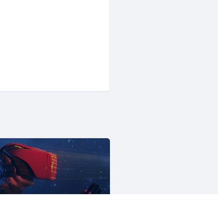
関西ＶＲ開発者
345人