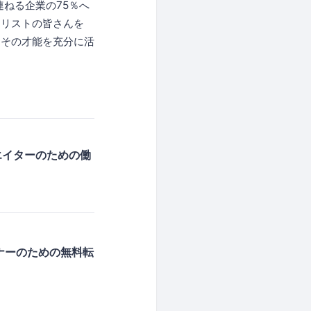
連ねる企業の75％へ
ャリストの皆さんを
、その才能を充分に活
エイターのための働
ナーのための無料転